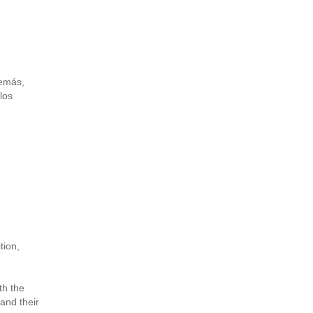
demás,
los
tion,
th the
and their