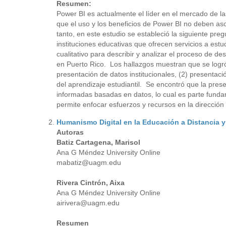
Resumen:
Power BI es actualmente el líder en el mercado de las
que el uso y los beneficios de Power BI no deben a
tanto, en este estudio se estableció la siguiente pre
instituciones educativas que ofrecen servicios a est
cualitativo para describir y analizar el proceso de de
en Puerto Rico. Los hallazgos muestran que se logró e
presentación de datos institucionales, (2) presentac
del aprendizaje estudiantil. Se encontró que la prese
informadas basadas en datos, lo cual es parte fundam
permite enfocar esfuerzos y recursos en la dirección 
Humanismo Digital en la Educación a Distancia y 
Autoras
Batiz Cartagena, Marisol
Ana G Méndez University Online
mabatiz@uagm.edu
Rivera Cintrón, Aixa
Ana G Méndez University Online
airivera@uagm.edu
Resumen