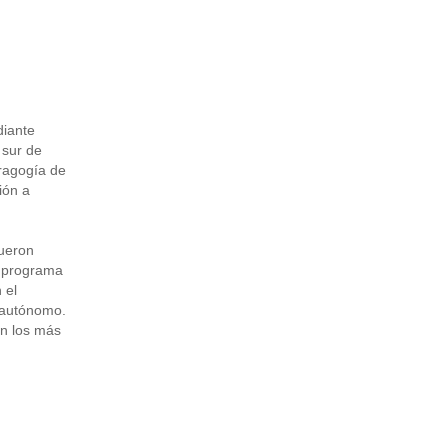
diante
 sur de
dragogía de
ión a
fueron
l programa
 el
e autónomo.
on los más