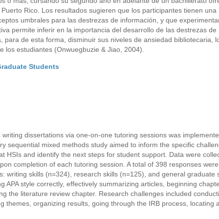
ños o más, cursando su segundo año en adelante de un bachillerato ofr
 Puerto Rico. Los resultados sugieren que los participantes tienen una
nceptos umbrales para las destrezas de información, y que experimenta
iva permite inferir en la importancia del desarrollo de las destrezas de
 para de esta forma, disminuir sus niveles de ansiedad bibliotecaria, l
 los estudiantes (Onwuegbuzie & Jiao, 2004).
 Graduate Students
s writing dissertations via one-on-one tutoring sessions was implemente
ory sequential mixed methods study aimed to inform the specific challen
t HSIs and identify the next steps for student support. Data were colle
pon completion of each tutoring session. A total of 398 responses wer
writing skills (n=324), research skills (n=125), and general graduate 
g APA style correctly, effectively summarizing articles, beginning chapte
ting the literature review chapter. Research challenges included conduct
ng themes, organizing results, going through the IRB process, locating a