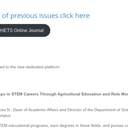
of previous issues click here
HETS Online Journal
ected to the new dedicated platform:
s in STEM Careers Through Agricultural Education and Role Mo
ces N.; Dean of Academic Affairs and Director of the Department of Sc
Campus
M educational programs, earn degrees in these fields, and pursue c