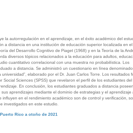
uye la autorregulación en el aprendizaje, en el éxito académico del estu
 a distancia en una institución de educación superior localizada en el
oría del Desarrollo Cognitivo de Piaget (1968) y en la Teoría de la An
rda diversos tópicos relacionados a la educación para adultos, educac
tudio cuantitativo correlacional con una muestra no probabilística. Los
aduado a distancia. Se administró un cuestionario en línea denominado
 universidad”, elaborado por el Dr. Juan Carlos Torre. Los resultados 
r Social Sciences (SPSS) que revelaron el perfil de los estudiantes de
rendizaje. En conclusión, los estudiantes graduados a distancia poseen
 sus aprendizajes mediante el dominio de estrategias y el aprendizaj
 influyen en el rendimiento académico son de control y verificación, s
e investigados en este estudio.
 Puerto Rico a otoño de 2021