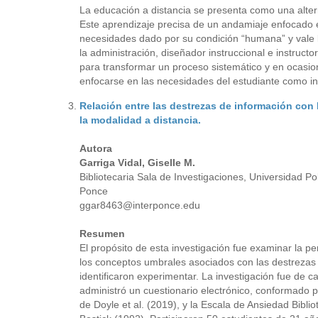
La educación a distancia se presenta como una alter
Este aprendizaje precisa de un andamiaje enfocado e
necesidades dado por su condición “humana” y vale l
la administración, diseñador instruccional e instructo
para transformar un proceso sistemático y en ocasi
enfocarse en las necesidades del estudiante como in
Relación entre las destrezas de información con
la modalidad a distancia.
Autora
Garriga Vidal, Giselle M.
Bibliotecaria Sala de Investigaciones, Universidad P
Ponce
ggar8463@interponce.edu
Resumen
El propósito de esta investigación fue examinar la p
los conceptos umbrales asociados con las destrezas d
identificaron experimentar. La investigación fue de c
administró un cuestionario electrónico, conformado 
de Doyle et al. (2019), y la Escala de Ansiedad Bibli