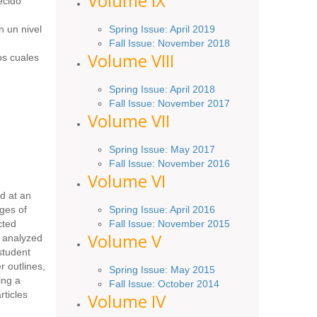
Volume IX
ecido
Spring
Issue
: April 2019
n un nivel
Fall Issue
:
November 2018
Volume VIII
os cuales
Spring
Issue: April 2018
Fall Issue: November 2017
Volume VII
Spring Issue: May 2017
Fall Issue:
November
2016
Volume VI
d at an
Spring
Issue: April 2016
ges of
Fall
Issue
: November 2015
cted
Volume V
e analyzed
student
r outlines,
Spring Issue: May 2015
ing a
Fall Issue:
October
2014
rticles
Volume IV