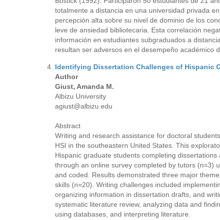
Bostick (1992). Participaron 50 estudiantes de 21 a
totalmente a distancia en una universidad privada en
percepción alta sobre su nivel de dominio de los co
leve de ansiedad bibliotecaria. Esta correlación negat
información en estudiantes subgraduados a distancia,
resultan ser adversos en el desempeño académico de
Identifying Dissertation Challenges of Hispanic
Author
Giust, Amanda M.
Albizu University
agiust@albizu.edu
Abstract
Writing and research assistance for doctoral student
HSI in the southeastern United States. This explorat
Hispanic graduate students completing dissertations a
through an online survey completed by tutors (n=3) u
and coded. Results demonstrated three major themes: 
skills (n=20). Writing challenges included implementin
organizing information in dissertation drafts, and wri
systematic literature review, analyzing data and findi
using databases, and interpreting literature.