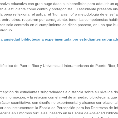
nativa educativa con gran auge dado sus beneficios para adquirir un a
n el estudiante como centro y protagonista. El estudiante presenta un
a pena reflexionar el aplicar el “humanismo” a metodología de enseña
r, entre otros, requieren por consiguiente, tener las competencias habil
ones solo centrado en el cumplimiento de dicho proceso, en uno que b
dividuo.
 la ansiedad bibliotecaria experimentada por estudiantes subgra
olitécnica de Puerto Rico y Universidad Interamericana de Puerto Rico,
ercepción de estudiantes subgraduados a distancia sobre su nivel de d
e información, y la relación con el nivel de ansiedad bibliotecaria que
arácter cuantitativo, con diseño no experimental y alcance correlacional
por dos instrumentos: la Escala de Percepción para las Destrezas de I
otecaria en Entornos Virtuales, basado en la Escala de Ansiedad Bibliot