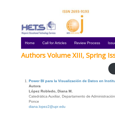
Home
Call for Articles
Review Process
Issu
Authors Volume XIII, Spring Is
Power BI para la Visualización de Datos en Insti
Autora
López Robledo, Diana M.
Catedrática Auxiliar, Departamento de Administraci
Ponce
diana.lopez2@upr.edu