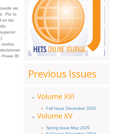
 puede ver
s. Por lo
d en las
dio
 superior
1)
e avalúo
 decisiones
e Power BI
Previous Issues
Volume XV
I
Fall Issue December 2025
Volume XV
Spring Issue May 2025
Fall Issue November 2024