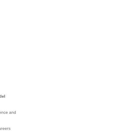
del
ience and
areers