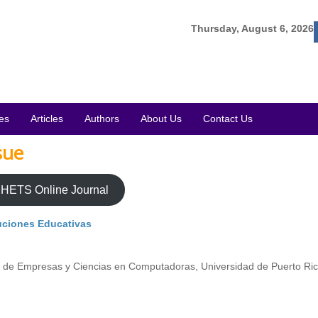
Thursday, August 6, 2026
es
Articles
Authors
About Us
Contact Us
sue
HETS Online Journal
tuciones Educativas
ón de Empresas y Ciencias en Computadoras, Universidad de Puerto Ri