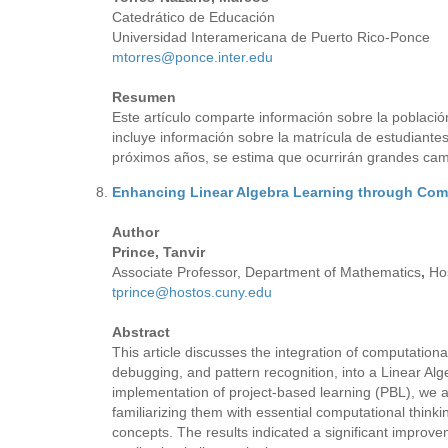
Catedrático de Educación
Universidad Interamericana de Puerto Rico-Ponce
mtorres@ponce.inter.edu
Resumen
Este artículo comparte información sobre la població
incluye información sobre la matrícula de estudiantes 
próximos años, se estima que ocurrirán grandes cambi
Enhancing Linear Algebra Learning through Com
Author
Prince, Tanvir
Associate Professor, Department of Mathematics
,
Ho
tprince@hostos.cuny.edu
Abstract
This article discusses the integration of computationa
debugging, and pattern recognition, into a Linear Alg
implementation of project-based learning (PBL), we a
familiarizing them with essential computational thinki
concepts. The results indicated a significant improve