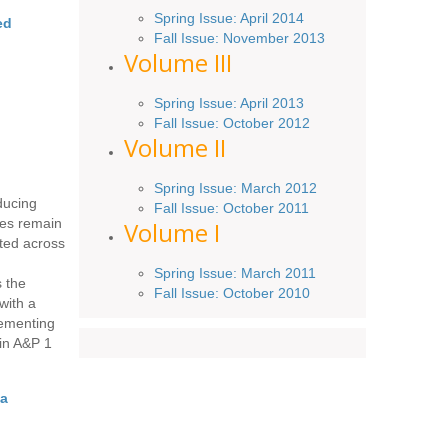
Spring
Issue
: April 2014
ed
Fall Issue:
November
2013
Volume III
Spring Issue: April 2013
Fall Issue:
October
2012
Volume II
Spring Issue: March 2012
ducing
Fall Issue: October 2011
ies remain
Volume I
nted across
Spring Issue: March 2011
 the
Fall Issue: October 2010
with a
lementing
 in A&P 1
ia