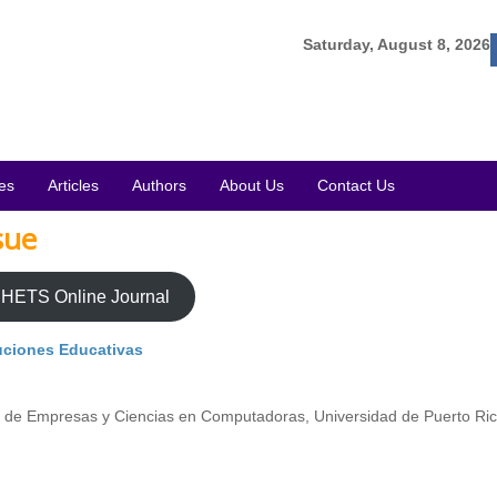
Saturday, August 8, 2026
es
Articles
Authors
About Us
Contact Us
sue
HETS Online Journal
tuciones Educativas
ón de Empresas y Ciencias en Computadoras, Universidad de Puerto Ri