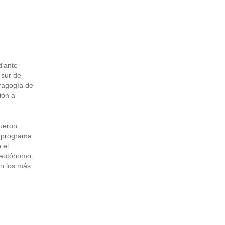
diante
 sur de
dragogía de
ión a
fueron
l programa
 el
e autónomo.
on los más