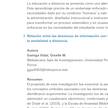
La educación a distancia se presenta como una alter
Este aprendizaje precisa de un andamiaje enfocado e
necesidades dado por su condición “humana” y vale l
la administración, diseñador instruccional e instructo
para transformar un proceso sistemático y en ocasi
enfocarse en las necesidades del estudiante como in
Relación entre las destrezas de información con
la modalidad a distancia.
Autora
Garriga Vidal, Giselle M.
Bibliotecaria Sala de Investigaciones, Universidad P
Ponce
ggar8463@interponce.edu
Resumen
El propósito de esta investigación fue examinar la p
los conceptos umbrales asociados con las destrezas d
identificaron experimentar. La investigación fue de c
administró un cuestionario electrónico, conformado 
de Doyle et al. (2019), y la Escala de Ansiedad Bibli