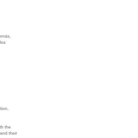
demás,
los
tion,
th the
and their