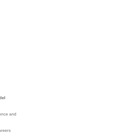
del
ience and
areers