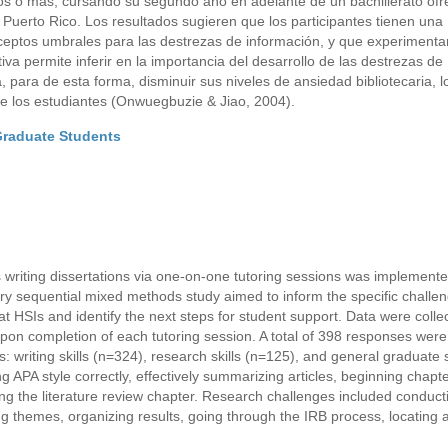
ños o más, cursando su segundo año en adelante de un bachillerato ofr
 Puerto Rico. Los resultados sugieren que los participantes tienen una
nceptos umbrales para las destrezas de información, y que experimenta
iva permite inferir en la importancia del desarrollo de las destrezas de
 para de esta forma, disminuir sus niveles de ansiedad bibliotecaria, l
 los estudiantes (Onwuegbuzie & Jiao, 2004).
 Graduate Students
s writing dissertations via one-on-one tutoring sessions was implemente
ory sequential mixed methods study aimed to inform the specific challen
t HSIs and identify the next steps for student support. Data were colle
pon completion of each tutoring session. A total of 398 responses wer
writing skills (n=324), research skills (n=125), and general graduate 
g APA style correctly, effectively summarizing articles, beginning chapte
ting the literature review chapter. Research challenges included conduct
ng themes, organizing results, going through the IRB process, locating a