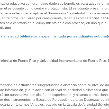
nativa educativa con gran auge dado sus beneficios para adquirir un a
n el estudiante como centro y protagonista. El estudiante presenta un
a pena reflexionar el aplicar el “humanismo” a metodología de enseña
r, entre otros, requieren por consiguiente, tener las competencias habil
ones solo centrado en el cumplimiento de dicho proceso, en uno que b
dividuo.
 la ansiedad bibliotecaria experimentada por estudiantes subgra
olitécnica de Puerto Rico y Universidad Interamericana de Puerto Rico,
ercepción de estudiantes subgraduados a distancia sobre su nivel de d
e información, y la relación con el nivel de ansiedad bibliotecaria que
arácter cuantitativo, con diseño no experimental y alcance correlacional
por dos instrumentos: la Escala de Percepción para las Destrezas de I
otecaria en Entornos Virtuales, basado en la Escala de Ansiedad Bibliot