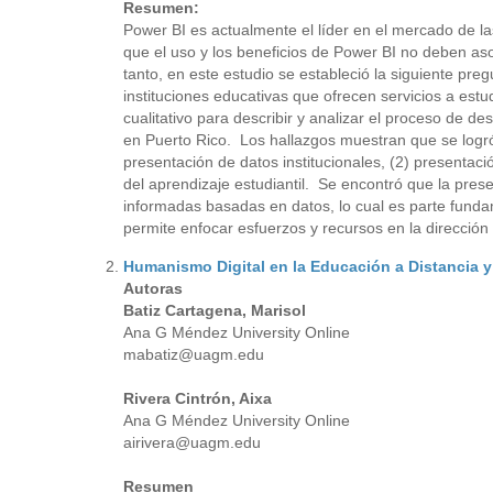
Resumen:
Power BI es actualmente el líder en el mercado de las
que el uso y los beneficios de Power BI no deben a
tanto, en este estudio se estableció la siguiente pre
instituciones educativas que ofrecen servicios a est
cualitativo para describir y analizar el proceso de de
en Puerto Rico. Los hallazgos muestran que se logró e
presentación de datos institucionales, (2) presentac
del aprendizaje estudiantil. Se encontró que la prese
informadas basadas en datos, lo cual es parte fundam
permite enfocar esfuerzos y recursos en la dirección 
Humanismo Digital en la Educación a Distancia y 
Autoras
Batiz Cartagena, Marisol
Ana G Méndez University Online
mabatiz@uagm.edu
Rivera Cintrón, Aixa
Ana G Méndez University Online
airivera@uagm.edu
Resumen