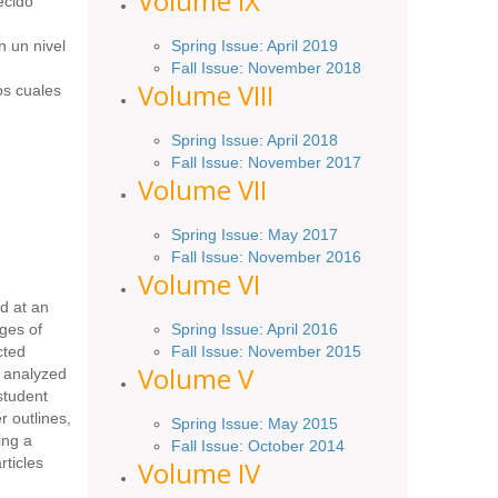
Volume IX
ecido
Spring
Issue
: April 2019
n un nivel
Fall Issue
:
November 2018
Volume VIII
os cuales
Spring
Issue: April 2018
Fall Issue: November 2017
Volume VII
Spring Issue: May 2017
Fall Issue:
November
2016
Volume VI
d at an
Spring
Issue: April 2016
ges of
Fall
Issue
: November 2015
cted
Volume V
e analyzed
student
r outlines,
Spring Issue: May 2015
ing a
Fall Issue:
October
2014
rticles
Volume IV