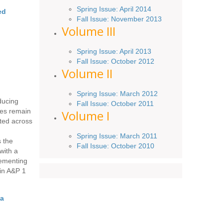
Spring
Issue
: April 2014
ed
Fall Issue:
November
2013
Volume III
Spring Issue: April 2013
Fall Issue:
October
2012
Volume II
Spring Issue: March 2012
ducing
Fall Issue: October 2011
ies remain
Volume I
nted across
Spring Issue: March 2011
 the
Fall Issue: October 2010
with a
lementing
 in A&P 1
ia