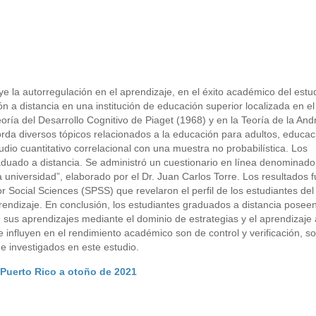
uye la autorregulación en el aprendizaje, en el éxito académico del estu
 a distancia en una institución de educación superior localizada en el
oría del Desarrollo Cognitivo de Piaget (1968) y en la Teoría de la An
rda diversos tópicos relacionados a la educación para adultos, educac
tudio cuantitativo correlacional con una muestra no probabilística. Los
aduado a distancia. Se administró un cuestionario en línea denominado
 universidad”, elaborado por el Dr. Juan Carlos Torre. Los resultados 
r Social Sciences (SPSS) que revelaron el perfil de los estudiantes de
rendizaje. En conclusión, los estudiantes graduados a distancia poseen
 sus aprendizajes mediante el dominio de estrategias y el aprendizaj
 influyen en el rendimiento académico son de control y verificación, s
e investigados en este estudio.
 Puerto Rico a otoño de 2021