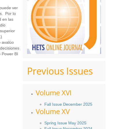
 puede ver
s. Por lo
d en las
dio
 superior
1)
e avalúo
 decisiones
e Power BI
Previous Issues
Volume XV
I
Fall Issue December 2025
Volume XV
Spring Issue May 2025
Fall Issue November 2024