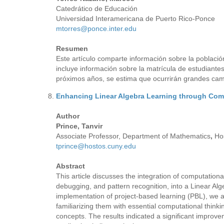
Catedrático de Educación
Universidad Interamericana de Puerto Rico-Ponce
mtorres@ponce.inter.edu
Resumen
Este artículo comparte información sobre la població
incluye información sobre la matrícula de estudiantes 
próximos años, se estima que ocurrirán grandes cambi
Enhancing Linear Algebra Learning through Com
Author
Prince, Tanvir
Associate Professor, Department of Mathematics
,
Ho
tprince@hostos.cuny.edu
Abstract
This article discusses the integration of computationa
debugging, and pattern recognition, into a Linear Alg
implementation of project-based learning (PBL), we a
familiarizing them with essential computational thinki
concepts. The results indicated a significant improve