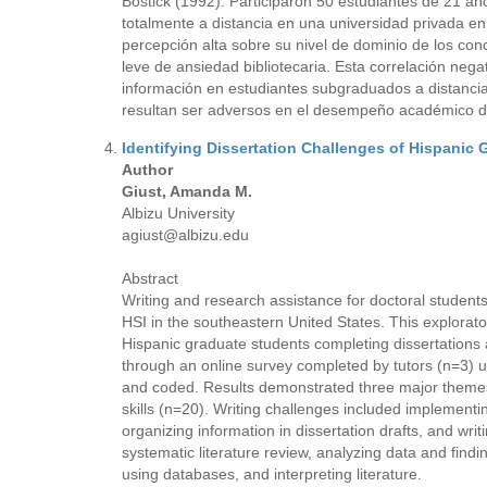
Bostick (1992). Participaron 50 estudiantes de 21 a
totalmente a distancia en una universidad privada en
percepción alta sobre su nivel de dominio de los co
leve de ansiedad bibliotecaria. Esta correlación negat
información en estudiantes subgraduados a distancia,
resultan ser adversos en el desempeño académico de
Identifying Dissertation Challenges of Hispanic
Author
Giust, Amanda M.
Albizu University
agiust@albizu.edu
Abstract
Writing and research assistance for doctoral student
HSI in the southeastern United States. This explorat
Hispanic graduate students completing dissertations a
through an online survey completed by tutors (n=3) u
and coded. Results demonstrated three major themes: 
skills (n=20). Writing challenges included implementin
organizing information in dissertation drafts, and wri
systematic literature review, analyzing data and findi
using databases, and interpreting literature.