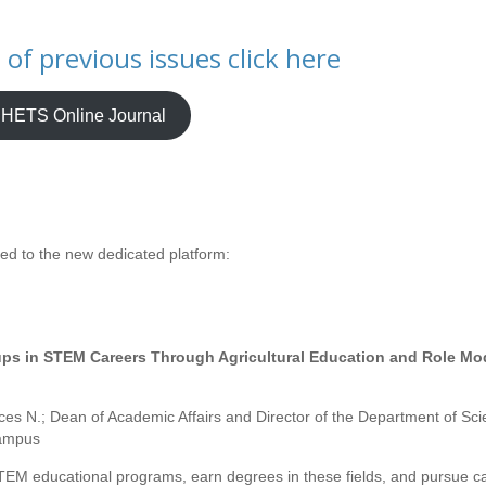
of previous issues click here
HETS Online Journal
ected to the new dedicated platform:
s in STEM Careers Through Agricultural Education and Role Mo
ces N.; Dean of Academic Affairs and Director of the Department of Sc
Campus
M educational programs, earn degrees in these fields, and pursue c