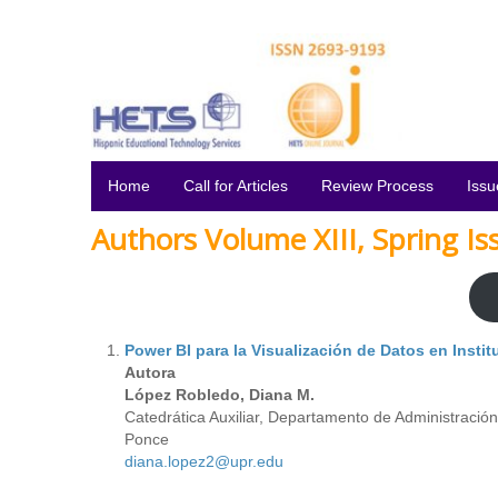
Home
Call for Articles
Review Process
Issu
Authors Volume XIII, Spring Is
Power BI para la Visualización de Datos en Insti
Autora
López Robledo, Diana M.
Catedrática Auxiliar, Departamento de Administraci
Ponce
diana.lopez2@upr.edu