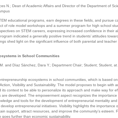
ces N.; Dean of Academic Affairs and Director of the Department of Sc
Campus
M educational programs, earn degrees in these fields, and pursue c
act of role model workshops and a summer program for high school stu
spectives on STEM careers, expressing increased confidence in their abi
ogram indicated a generally positive trend in students’ attitudes towar
ings shed light on the significant influence of both parental and teacher
cosystems in School Communities
 M. and Díaz Sánchez, Dara Y.; Department Chair; Student; Student, at
 entrepreneurship ecosystems in school communities, which is based on
Action, Visibility and Sustainability. The model proposes to begin with a
ts context to be able to personalize its approach and make way for ef
llars are developed. The empowerment aspect recognizes the importance 
owledge and tools for the development of entrepreneurial mentality and
 develop entrepreneurial initiatives. Visibility highlights the importance 
ain support, attract resources, and improve the community’s esteem. Fi
h goes further than economic sustainability.