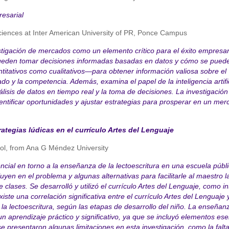
resarial
Sciences at Inter American University of PR, Ponce Campus
estigación de mercados como un elemento crítico para el éxito empresari
pueden tomar decisiones informadas basadas en datos y cómo se pued
itativos como cualitativos—para obtener información valiosa sobre el
 y la competencia. Además, examina el papel de la inteligencia artific
isis de datos en tiempo real y la toma de decisiones. La investigación
ntificar oportunidades y ajustar estrategias para prosperar en un mer
ategias lúdicas en el currículo Artes del Lenguaje
sol, from Ana G Méndez University
ncial en torno a la enseñanza de la lectoescritura en una escuela públi
yen en el problema y algunas alternativas para facilitarle al maestro l
 clases. Se desarrolló y utilizó el currículo Artes del Lenguaje, como 
ste una correlación significativa entre el currículo Artes del Lenguaje y
 la lectoescritura, según las etapas de desarrollo del niño. La enseñan
 un aprendizaje práctico y significativo, ya que se incluyó elementos ese
e presentaron algunas limitaciones en esta investigación, como la falt