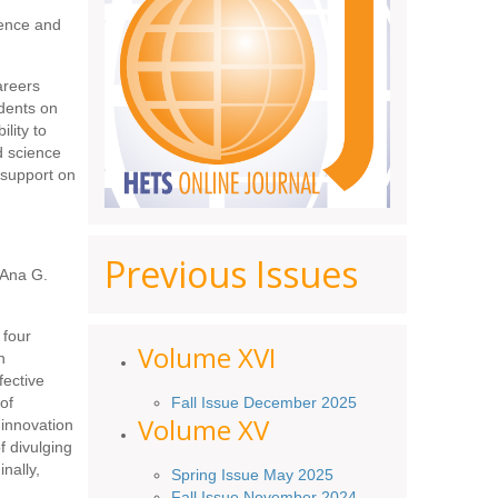
ience and
areers
dents on
lity to
d science
 support on
Previous Issues
 Ana G.
 four
Volume XV
I
n
fective
Fall Issue December 2025
of
Volume XV
 innovation
of divulging
nally,
Spring Issue May 2025
Fall Issue November 2024