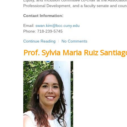
Equity, and Inclusion committee co-chair at the Associat
Professional Development, and a faculty senate and counc
Contact Information:
Email:
swan.kim@bcc.cuny.edu
Phone: 718-239-5745
Continue Reading
No Comments
Prof. Sylvia Maria Ruiz Santiag