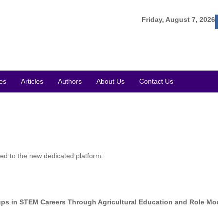
Friday, August 7, 2026
es
Articles
Authors
About Us
Contact Us
ected to the new dedicated platform:
s in STEM Careers Through Agricultural Education and Role Mo