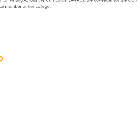
ion for Writing Across the Curriculum (AWAC), the co-leader for the CU
il member at her college.
o