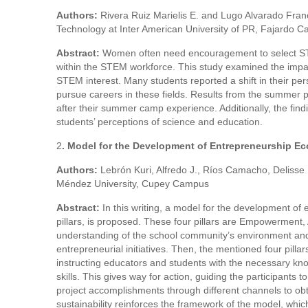
Authors:
Rivera Ruiz Marielis E. and Lugo Alvarado Fran
Technology at Inter American University of PR, Fajardo 
Abstract:
Women often need encouragement to select STE
within the STEM workforce. This study examined the imp
STEM interest. Many students reported a shift in their per
pursue careers in these fields. Results from the summer pr
after their summer camp experience. Additionally, the find
students’ perceptions of science and education.
2
. Model for the Development of Entrepreneurship E
Authors:
Lebrón Kuri, Alfredo J., Ríos Camacho, Delisse
Méndez University, Cupey Campus
Abstract:
In this writing, a model for the development of
pillars, is proposed. These four pillars are Empowerment, 
understanding of the school community’s environment and i
entrepreneurial initiatives. Then, the mentioned four pi
instructing educators and students with the necessary kn
skills. This gives way for action, guiding the participants to
project accomplishments through different channels to obt
sustainability reinforces the framework of the model, whic