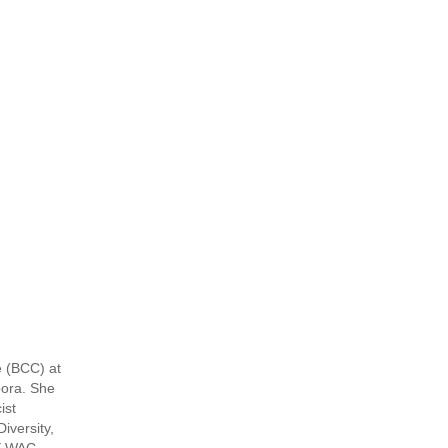
e (BCC) at
pora. She
ist
iversity,