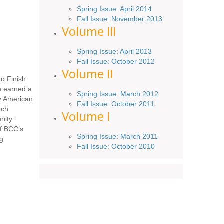
Spring
Issue
: April 2014
Fall Issue:
November
2013
Volume III
Spring Issue: April 2013
Fall Issue:
October
2012
Volume II
to Finish
e earned a
Spring Issue: March 2012
ry American
Fall Issue: October 2011
rch
Volume I
nity
of BCC’s
Spring Issue: March 2011
ng
Fall Issue: October 2010