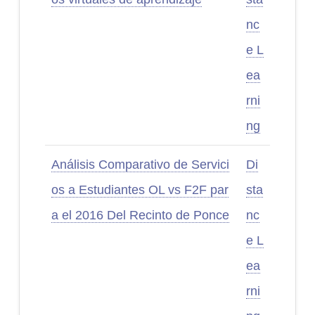
nc
e L
ea
rni
ng
Análisis Comparativo de Servici
Di
os a Estudiantes OL vs F2F par
sta
a el 2016 Del Recinto de Ponce
nc
e L
ea
rni