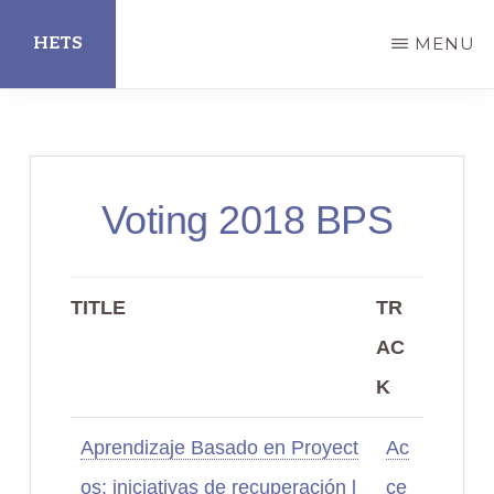
Skip
HETS
MENU
to
main
Hispanic
content
Educational
Technology
Voting 2018 BPS
Services
TITLE
TR
AC
K
Aprendizaje Basado en Proyect
Ac
os: iniciativas de recuperación l
ce