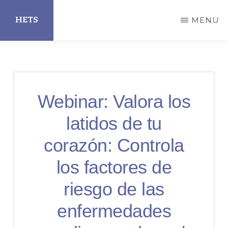
Skip
HETS
MENU
to
main
Hispanic
content
Educational
Technology
Webinar: Valora los
Services
latidos de tu
corazón: Controla
los factores de
riesgo de las
enfermedades