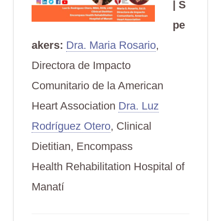
|
S
pe
aker
s:
Dra. Maria Rosario
,
Directora de Impacto
Comunitario de la American
Heart Association
Dra. Luz
Rodríguez Otero
, Clinical
Dietitian, Encompass
Health Rehabilitation Hospital of
Manatí