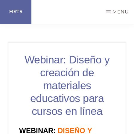
Skip
HETS
MENU
to
main
Hispanic
content
Educational
Technology
Webinar: Diseño y
Services
creación de
materiales
educativos para
cursos en línea
WEBINAR:
DISEÑO Y