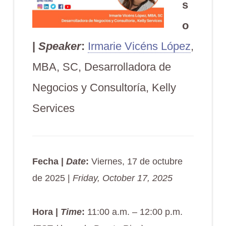
s
o
|
Speaker
:
Irmarie Vicéns López
,
MBA, SC, Desarrolladora de
Negocios y Consultoría, Kelly
Services
Fecha |
Date
:
Viernes, 17 de octubre
de 2025 |
Friday, October 17, 2025
Hora |
Time
:
11:00 a.m. – 12:00 p.m.