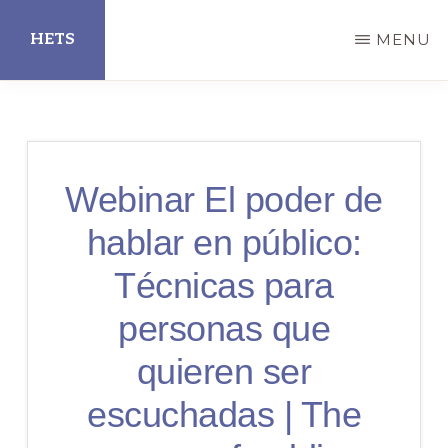
Skip
HETS
MENU
to
main
Hispanic
content
Educational
Technology
Webinar El poder de
Services
hablar en público:
Técnicas para
personas que
quieren ser
escuchadas | The