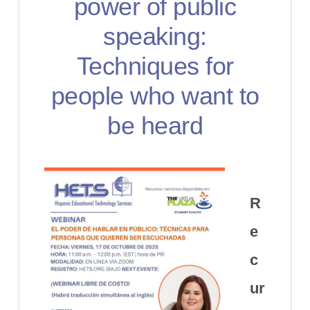
power of public
speaking:
Techniques for
people who want to
be heard
R
e
c
ur