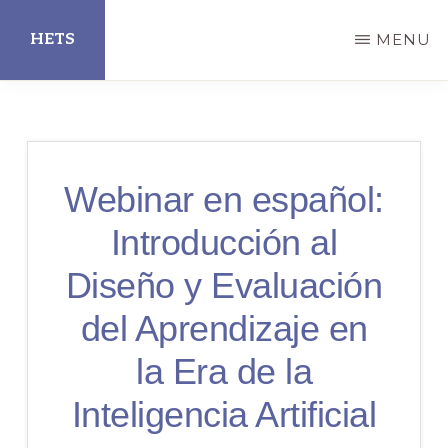
Skip
HETS
MENU
to
main
Hispanic
content
Educational
Technology
Webinar en español:
Services
Introducción al
Diseño y Evaluación
del Aprendizaje en
la Era de la
Inteligencia Artificial