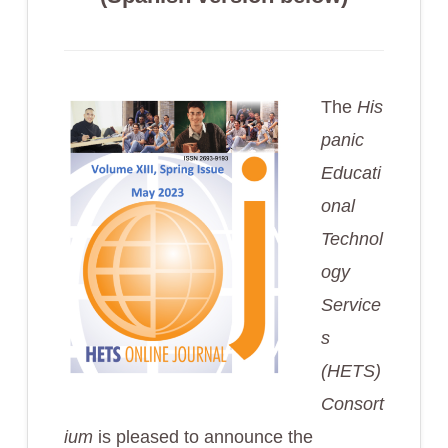
The
His
panic
Educati
onal
Technol
ogy
Service
s
(HETS)
Consort
ium
is pleased to announce the