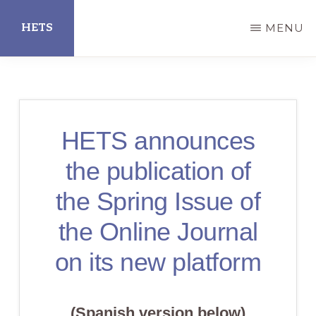
Skip
HETS
MENU
to
main
Hispanic
content
Educational
Technology
HETS announces
Services
the publication of
the Spring Issue of
the Online Journal
on its new platform
(Spanish version below)