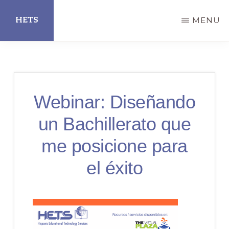
Skip
HETS
MENU
to
main
Hispanic
content
Educational
Technology
Webinar: Diseñando
Services
un Bachillerato que
me posicione para
el éxito