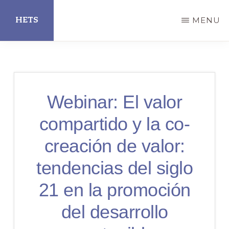
Skip
HETS
MENU
to
main
Hispanic
content
Educational
Technology
Webinar: El valor
Services
compartido y la co-
creación de valor:
tendencias del siglo
21 en la promoción
del desarrollo