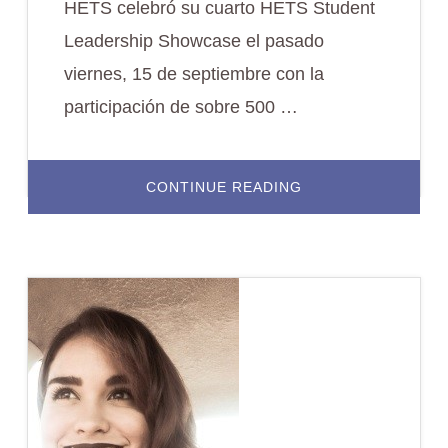
HETS celebró su cuarto HETS Student
Leadership Showcase el pasado
viernes, 15 de septiembre con la
participación de sobre 500 …
ABOUT
CONTINUE READING
SOBRE
500
LÍDERES
ESTUDIANTILES
UNIVERSITARIOS
PARTICIPARON
DEL
CUARTO
HETS
STUDENT
LEADERSHIP
SHOWCASE-