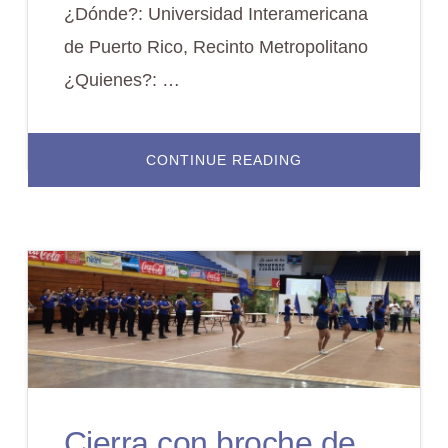
¿Dónde?: Universidad Interamericana
de Puerto Rico, Recinto Metropolitano
¿Quienes?: …
ABOUT
CONTINUE READING
HETS
STUDENT
LEADERSHIP
SHOWCASE
|25
DE
SEPTIEMBRE
DE
2015
|SAN
JUAN,
PR.
Cierra con broche de