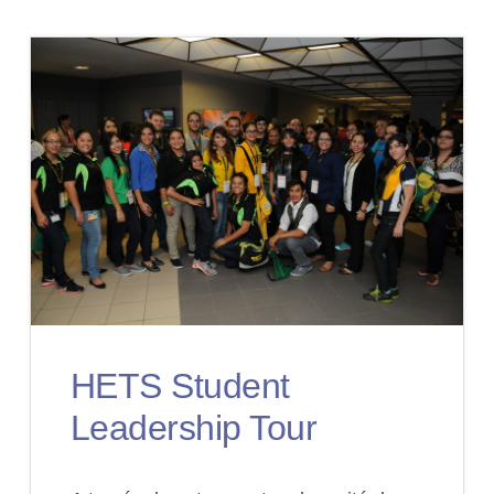
ORO
EL
ENCUENTRO
DE
LÍDERES
DEL
HETS
STUDENT
LEADERSHIP
TOUR-
HETS Student
Leadership Tour