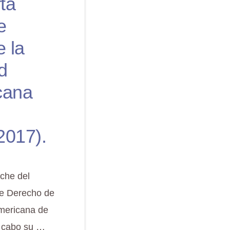
ta
e
 la
d
cana
2017).
iche del
de Derecho de
americana de
a cabo su …