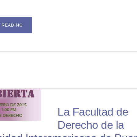
ABOUT
 READING
CASA
ABIERTA
FACULTAD
DE
DERECHO
DE
LA
UNIVERSIDAD
INTERAMERICANA
DE
PR
(2
DICIEMBRE
2017).
La Facultad de
Derecho de la