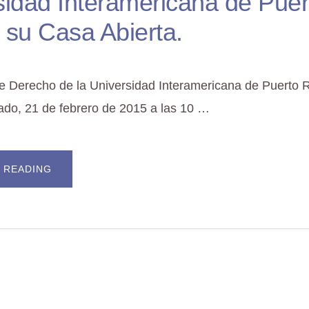
sidad Interamericana de Puer
a su Casa Abierta.
e Derecho de la Universidad Interamericana de Puerto R
ado, 21 de febrero de 2015 a las 10 …
ABOUT
 READING
LA
FACULTAD
DE
DERECHO
DE
LA
UNIVERSIDAD
INTERAMERICANA
DE
PUERTO
RICO
INVITA
A
SU