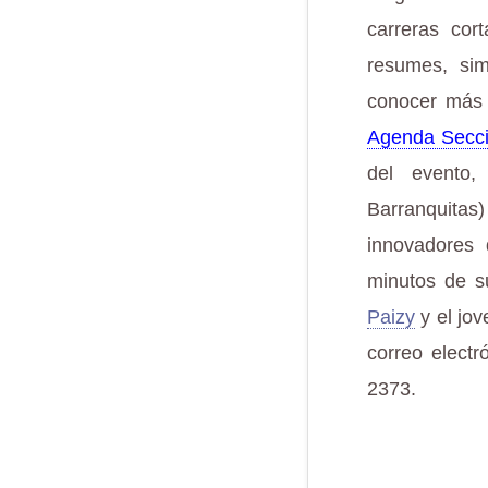
carreras cor
resumes, si
conocer más 
Agenda Secci
del evento,
Barranquitas
innovadores
minutos de s
Paizy
y el jo
correo electr
2373.