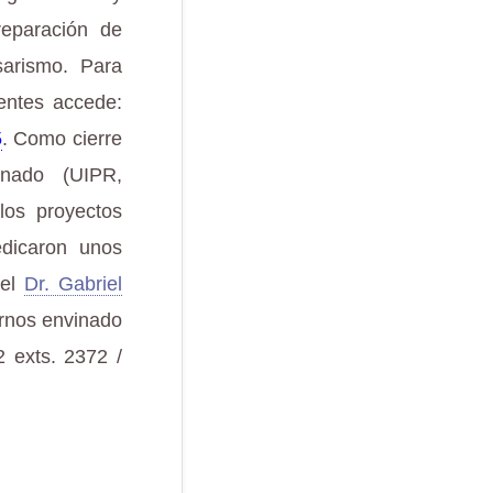
reparación de
arismo. Para
entes accede:
5
. Como cierre
onado (UIPR,
los proyectos
dicaron unos
 el
Dr. Gabriel
arnos envinado
2 exts. 2372 /