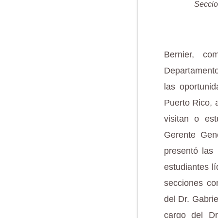
Seccio
Bernier, co
Departamento
las oportuni
Puerto Rico, 
visitan o es
Gerente Gene
presentó las
estudiantes l
secciones co
del Dr. Gabrie
cargo del D