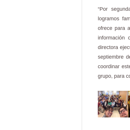
“Por segunda
logramos fam
ofrece para 
información 
directora eje
septiembre d
coordinar est
grupo, para c