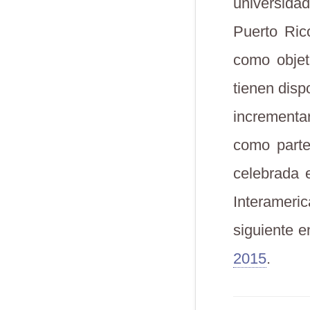
universid
Puerto Ric
como objet
tienen disp
incrementar
como parte
celebrada 
Interameri
siguiente e
2015
.