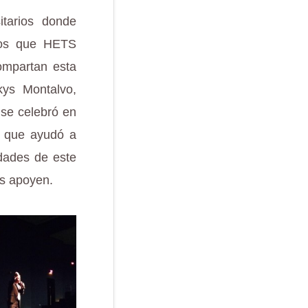
itarios donde
itos que HETS
ompartan esta
kys Montalvo,
 se celebró en
s que ayudó a
idades de este
os apoyen.