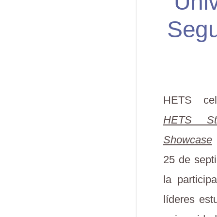
Univ
Segu
HETS cel
HETS Stu
Showcase
25 de sept
la partici
líderes est