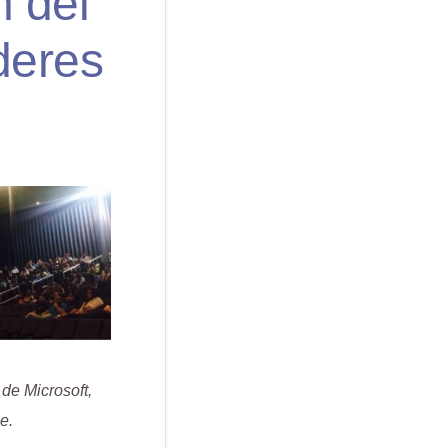
n del
deres
de Microsoft,
e.