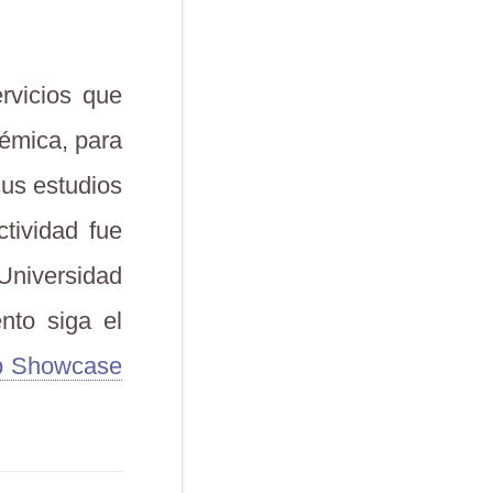
rvicios que
démica, para
sus estudios
tividad fue
Universidad
nto siga el
ip Showcase