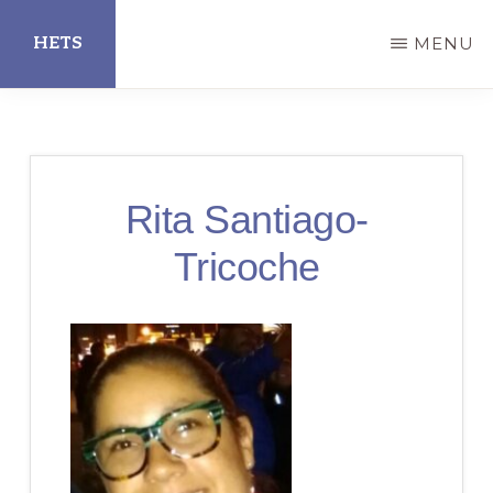
Skip
HETS
MENU
to
main
Hispanic
content
Educational
Technology
Rita Santiago-
Services
Tricoche