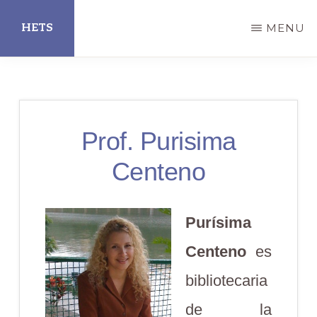
Skip
HETS
MENU
to
main
Hispanic
content
Educational
Technology
Prof. Purisima
Services
Centeno
Purísima
Centeno
es
bibliotecaria
de la