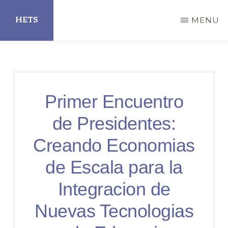
Skip
HETS
MENU
to
main
Hispanic
content
Educational
Technology
Primer Encuentro
Services
de Presidentes:
Creando Economias
de Escala para la
Integracion de
Nuevas Tecnologias