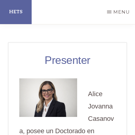
Skip
HETS
MENU
to
main
Hispanic
content
Educational
Technology
Presenter
Services
Alice
Jovanna
Casanov
a, posee un Doctorado en