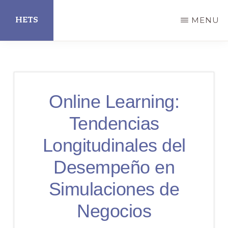
Skip
HETS
MENU
to
main
Hispanic
content
Educational
Technology
Online Learning:
Services
Tendencias
Longitudinales del
Desempeño en
Simulaciones de
Negocios