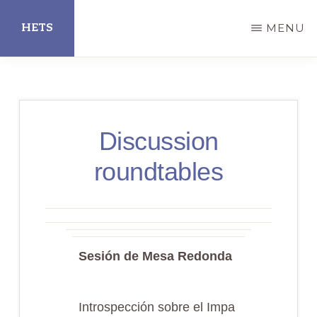
Skip
HETS
MENU
to
main
Hispanic
content
Educational
Technology
Discussion
Services
roundtables
Sesión de Mesa Redonda
Introspección sobre el Impa