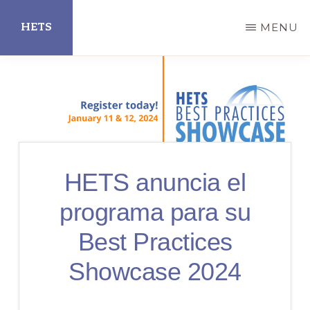
Skip
HETS
MENU
to
main
Hispanic
content
Educational
Technology
Services
HETS anuncia el
programa para su
Best Practices
Showcase 2024