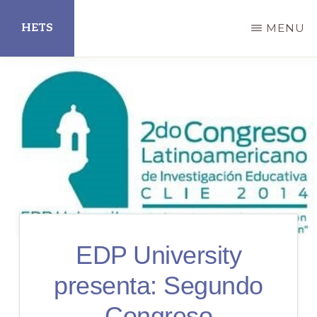
Skip
HETS
MENU
to
main
Hispanic
content
Educational
Technology
Services
EDP University
presenta: Segundo
Congreso