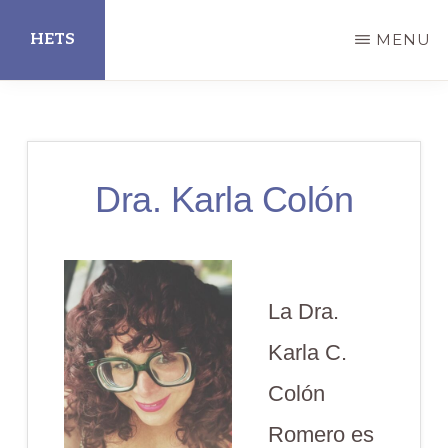
Skip
HETS
MENU
to
main
Hispanic
content
Educational
Technology
Dra. Karla Colón
Services
La Dra.
Karla C.
Colón
Romero es