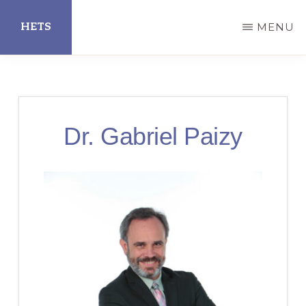
Skip
HETS
MENU
to
main
Hispanic
content
Educational
Technology
Dr. Gabriel Paizy
Services