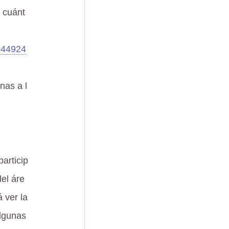
 cuánt
044924
nas a l
particip
el áre
 ver la
Algunas