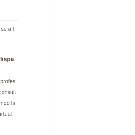
se a l
Hispa
 profes
consult
endo la
rtual