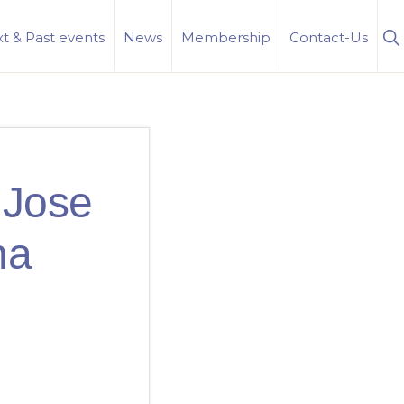
S
t & Past events
News
Membership
Contact-Us
Se
 Jose
ha