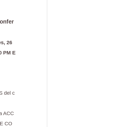
onfer
s, 26
00 PM E
S del c
ra ACC
RE CO