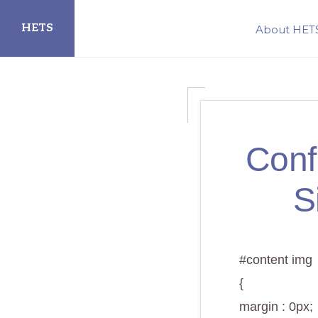
Skip
Skip
HETS
About HET
to
to
primary
main
Hispanic
navigation
content
Educational
Technology
Services
Conf
S
#content img
{
margin : 0px;