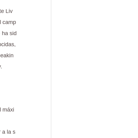
te Liv
el camp
 ha sid
ocidas,
Deakin
.
l máxi
 a la s