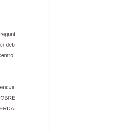
pregunt
por deb
centro
 encue
 SOBRE
UIERDA.