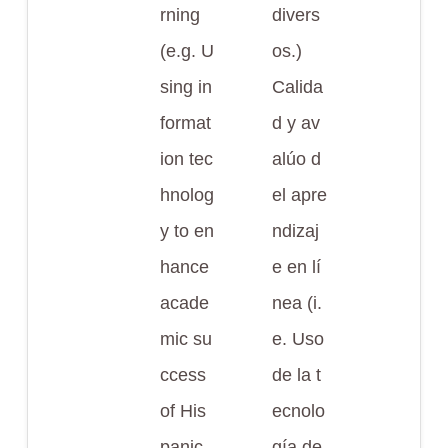
rning
divers
(e.g. U
os.)
sing in
Calida
format
d y av
ion tec
alúo d
hnolog
el apre
y to en
ndizaj
hance
e en lí
acade
nea (i.
mic su
e. Uso
ccess
de la t
of His
ecnolo
panic
gía de