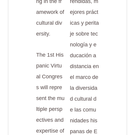
ng in the fr
rendidas, m
amework of
ejores práct
cultural div
icas y perita
ersity.
je sobre tec
nología y e
The 1st His
ducación a
panic Virtu
distancia en
al Congres
el marco de
s will repre
la diversida
sent the mu
d cultural d
ltiple persp
e las comu
ectives and
nidades his
expertise of
panas de E