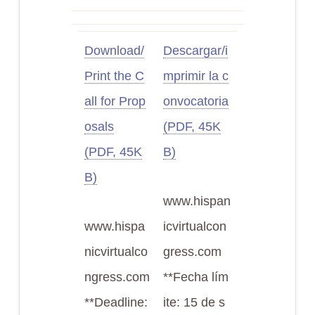
Download/
Descargar/i
Print the C
mprimir la c
all for Prop
onvocatoria
osals
(PDF, 45K
(PDF, 45K
B)
B)
www.hispan
www.hispa
icvirtualcon
nicvirtualco
gress.com
ngress.com
**Fecha lím
**Deadline:
ite: 15 de s