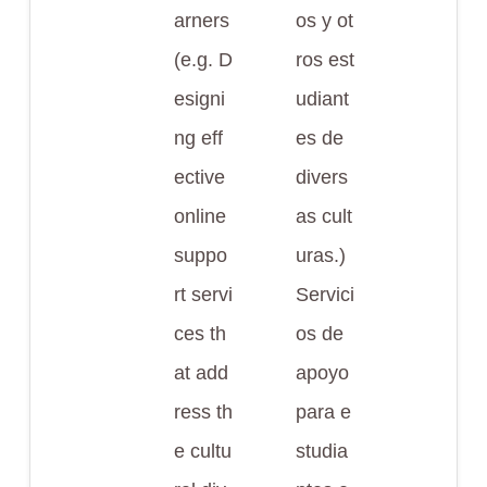
arners
os y ot
(e.g. D
ros est
esigni
udiant
ng eff
es de
ective
divers
online
as cult
suppo
uras.)
rt servi
Servici
ces th
os de
at add
apoyo
ress th
para e
e cultu
studia