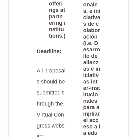
offeri
onale
ngs at
s, e ini
partn
ciativa
ering i
s de c
nstitu
olabor
tions.)
ación
(i.e. D
esarro
Deadline:
llo de
alianz
as e in
All proposal
iciativ
s should be
as int
er-inst
submitted t
itucio
nales
hrough the
para a
mpliar
Virtual Con
el acc
gress webs
eso a l
a edu
ite: