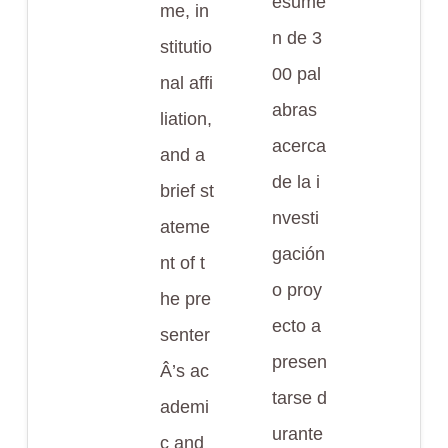
esume
me, in
n de 3
stitutio
00 pal
nal affi
abras
liation,
acerca
and a
de la i
brief st
nvesti
ateme
gación
nt of t
o proy
he pre
ecto a
senter
presen
Â’s ac
tarse d
ademi
urante
c and