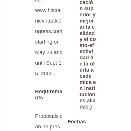
cació
n sup
www.hispa
erior y
nicvirtualco
mejor
ar la c
ngress.com
alidad
y el co
starting on
sto-ef
ectivi
May 23 and
dad d
until Sept 1
e la of
erta a
5, 2005.
cadé
mica e
n insti
Requireme
tucion
nts
es alia
das.)
Proposals c
Fechas
an be pres