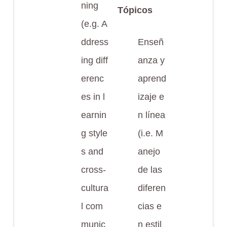
ning
Tópicos
(e.g. A
ddress
Enseñ
ing diff
anza y
erenc
aprend
es in l
izaje e
earnin
n línea
g style
(i.e. M
s and
anejo
cross-
de las
cultura
diferen
l com
cias e
munic
n estil