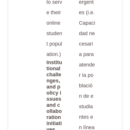
to serv
ergent
e their
es (i.e.
online
Capaci
studen
dad ne
t popul
cesari
ation.)
a para
Institu
atende
tional
challe
r la po
nges,
blació
and p
olicy i
n de e
ssues
and c
studia
ollabo
ntes e
ration
initiati
n línea
ves