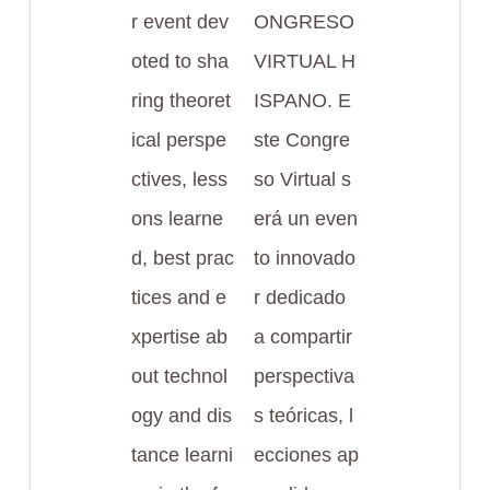
r event dev
ONGRESO
oted to sha
VIRTUAL H
ring theoret
ISPANO. E
ical perspe
ste Congre
ctives, less
so Virtual s
ons learne
erá un even
d, best prac
to innovado
tices and e
r dedicado
xpertise ab
a compartir
out technol
perspectiva
ogy and dis
s teóricas, l
tance learni
ecciones ap