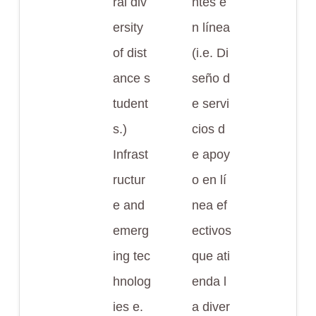
ral div
ntes e
ersity
n línea
of dist
(i.e. Di
ance s
seño d
tudent
e servi
s.)
cios d
Infrast
e apoy
ructur
o en lí
e and
nea ef
emerg
ectivos
ing tec
que ati
hnolog
enda l
ies e.
a diver