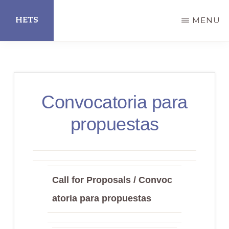
Skip
HETS
MENU
to
main
Hispanic
content
Educational
Technology
Convocatoria para
Services
propuestas
Call for Proposals / Convoc
atoria para propuestas