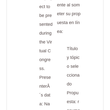
ente al som
ect to
eter su prop
be pre
uesta en lín
sented
ea:
during
the Vir
Título
tual C
y tópic
ongre
o sele
ss.
cciona
Prese
do
nterÂ
Propu
´s dat
esta: r
a: Na