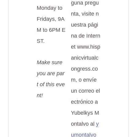
guna pregu
Monday to
nta, visite n
Fridays, 9A
uestra pági
M to 6PM E
na de Intern
ST.
et www.hisp
anicvirtualc
Make sure
ongress.co
you are par
m, o envíe
t of this eve
un correo el
nt!
ectrónico a
Yubelkys M
ontalvo al
y
umontalvo