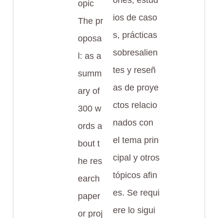
ones, estud
opic
ios de caso
The pr
s, prácticas
oposa
sobresalien
l: as a
tes y reseñ
summ
as de proye
ary of
ctos relacio
300 w
nados con
ords a
el tema prin
bout t
cipal y otros
he res
tópicos afin
earch
es. Se requi
paper
ere lo sigui
or proj