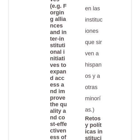
(e.g. F
en las
orgin
g allia
instituc
nces
iones
and in
ter-in
que sir
stituti
onal i
ven a
nitiati
hispan
ves to
expan
os y a
d acc
ess a
otras
nd im
prove
minorí
the qu
as.)
ality a
nd co
Retos
st-effe
y polít
ctiven
icas in
ess of
stituci