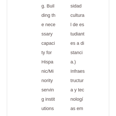
g. Buil
sidad
ding th
cultura
e nece
l de es
ssary
tudiant
capaci
es a di
ty for
stanci
Hispa
a.)
nic/Mi
Infraes
nority
tructur
servin
a y tec
g instit
nologí
utions
as em