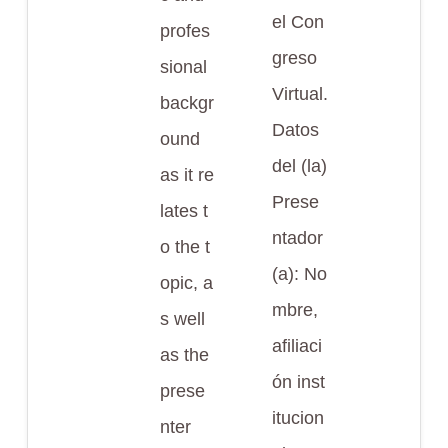
el Con
profes
greso
sional
Virtual.
backgr
Datos
ound
del (la)
as it re
Prese
lates t
ntador
o the t
(a): No
opic, a
mbre,
s well
afiliaci
as the
ón inst
prese
itucion
nter