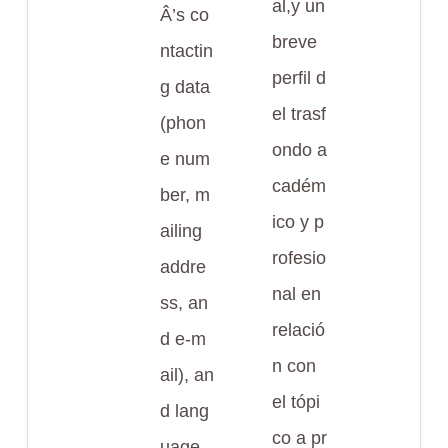
al,y un
Â’s co
breve
ntactin
perfil d
g data
el trasf
(phon
ondo a
e num
cadém
ber, m
ico y p
ailing
rofesio
addre
nal en
ss, an
relació
d e-m
n con
ail), an
el tópi
d lang
co a pr
uage