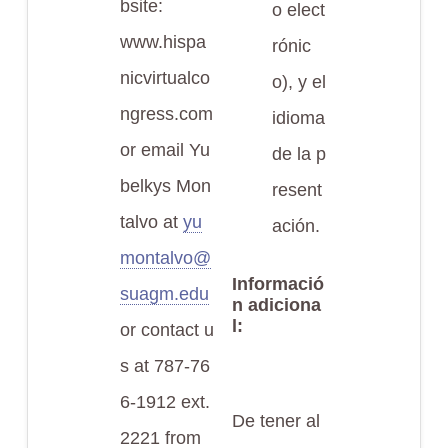
bsite:
o elect
www.hispa
rónic
nicvirtualco
o), y el
ngress.com
idioma
or email Yu
de la p
belkys Mon
resent
talvo at
yu
ación.
montalvo@
Informació
suagm.edu
n adiciona
l:
or contact u
s at 787-76
6-1912 ext.
De tener al
2221 from