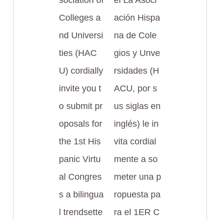
sociation of
el La Asoci
Colleges a
ación Hispa
nd Universi
na de Cole
ties (HAC
gios y Unve
U) cordially
rsidades (H
invite you t
ACU, por s
o submit pr
us siglas en
oposals for
inglés) le in
the 1st His
vita cordial
panic Virtu
mente a so
al Congres
meter una p
s a bilingua
ropuesta pa
l trendsette
ra el 1ER C