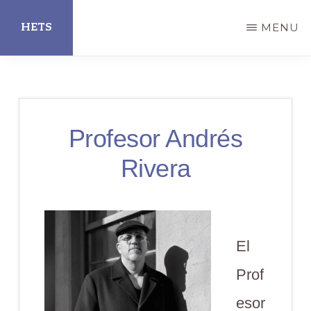
Skip
HETS
MENU
to
main
Hispanic
content
Educational
Technology
Profesor Andrés
Services
Rivera
El
Prof
esor