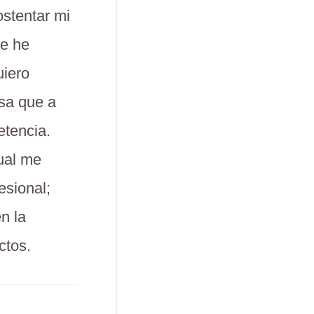
ostentar mi
ue he
uiero
osa que a
etencia.
cual me
esional;
n la
ctos.