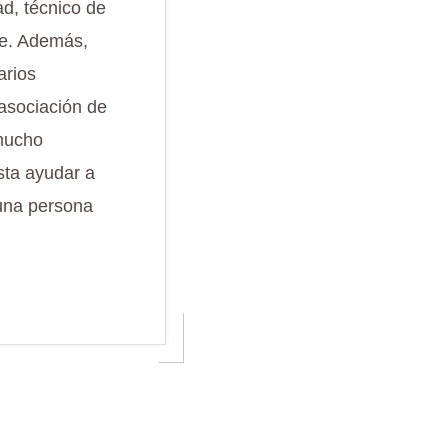
ad, técnico de
le. Además,
arios
 asociación de
 mucho
sta ayudar a
una persona