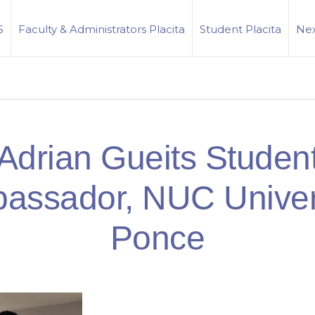
S
Faculty & Administrators Placita
Student Placita
Nex
Adrian Gueits Studen
assador, NUC Univers
Ponce