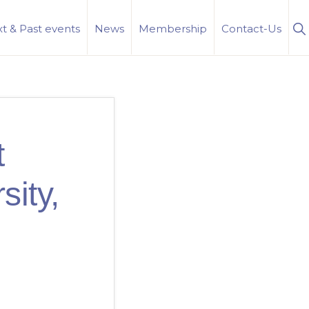
S
t & Past events
News
Membership
Contact-Us
Se
t
ity,