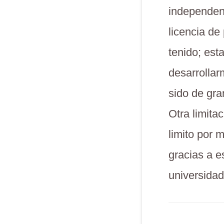
independenc
licencia de
tenido; est
desarrollar
sido de gra
Otra limita
limito por 
gracias a e
universidad